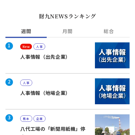
財九NEWSランキング
週間
月間
総合
1
New
人事
人事情報（出先企業）
2
人事
人事情報（地場企業）
3
熊本
企業
八代工場の「新聞用紙機」停