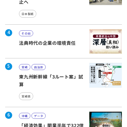
止へ
日本製紙
4
その他
法典時代の企業の環境責任
5
宮崎
自治体
東九州新幹線「3ルート案」試
算
宮崎県
6
沖縄
データ
「経済効果」開業半年で322億