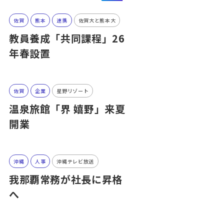
佐賀
熊本
連携
佐賀大と熊本大
教員養成「共同課程」26
年春設置
佐賀
企業
星野リゾート
温泉旅館「界 嬉野」来夏
開業
沖縄
人事
沖縄テレビ放送
我那覇常務が社長に昇格
へ