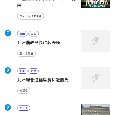
円
ジャングリア沖縄
7
熊本
人事
九州農政局長に荻野氏
農林水産省
8
熊本
企業
九州総合通信局長に近藤氏
総務省
9
データ