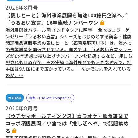
2026年8月号
【愛しとーと】海外事業展開を加速100億円企業へ／
「うるおい宣言」16年連続ナンバーワン
海外展開はハラール圏 インドネシアに照準 食べるコラーゲ
ンゼリー「うるおい宣言」シリーズをはじめとする美容・健康
関連商品通販事業の愛しとーと（福岡県那珂川市）は、海外で
の事業展開を加速させている。国内では、うるおい宣言シリー
ズが16年連続で売り上げナンバーワンを記録するなど、押しも
押されもせぬ存在。その実績は海外展開でも大きな強みで、相
手国は9カ国にまで広がっている。 なかでも力を入れている
のが、…
本誌記事
特集・Growth Companies
2026年8月号
【ウチヤマホールディングス】カラオケ・飲食事業で
コラボ積極展開／小倉では「推し活へや」で話題集め
る
買取専門事業所を開設 介護とのシナジー期待 ウチヤマホー