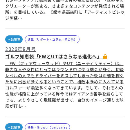
クリエーターが集まる、さまざまなコンテンツが発信される場
所」を目指している。 《熊本県高森町に「アーティストビレッ
ジ阿蘇…
本誌記事
連載（リポート・コラム・その他）
2026年8月号
ゴルフ知恵袋「FWとUTはさらなる進化へ」
FW（フェアウェーウッド）やUT（ユーティリティー）は、
非力な人や女性にとってはラウンド中に使う機会が多く、初級
レベルの人でもドライバーをミスしてしまった後は距離を稼ぐ
ために出番が多くなるということで、複数本多めに入れている
ゴルファーが最近多くなってきています。そして、それぞれの
性能が格段に上がっている昨今ではアイアンの番手を減らして
でも、よりやさしく飛距離が出せて、自分のイメージ通りの球
筋が打ち…
本誌記事
特集・Growth Companies