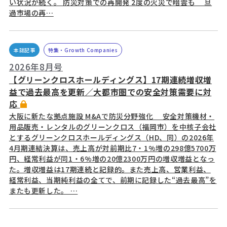
い状況が続く。 防災対策での再開発 2度の火災で暗雲も 旦
過市場の再…
本誌記事
特集・Growth Companies
2026年8月号
【グリーンクロスホールディングス】17期連続増収増
益で過去最高を更新／大都市圏での安全対策需要に対
応
大阪に新たな拠点施設 M&Aで防災分野強化 安全対策機材・
用品販売・レンタルのグリーンクロス（福岡市）を中核子会社
とするグリーンクロスホールディングス（HD、同）の2026年
4月期連結決算は、売上高が対前期比7・1%増の298億5700万
円、経常利益が同1・6%増の20億2300万円の増収増益となっ
た。増収増益は17期連続と記録的。また売上高、営業利益、
経常利益、当期純利益の全てで、前期に記録した“過去最高”を
またも更新した。 …