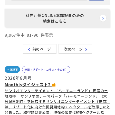
財界九州ONLINE本誌記事のみの
検索はこちら
9,967件中
81-90
件表示
前のページ
次のページ
本誌記事
連載（リポート・コラム・その他）
2026年8月号
Monthlyダイジェスト2
サンリオエンターテイメント 「ハーモニーランド」 周辺の土
地取得 サンリオのテーマパーク「ハーモニーランド」（大
分県日出町）を運営するサンリオエンターテイメント（東京）
は、リゾート化に向けた開発用地約31ヘクタールを取得したと
発表した。取得額は非公表。現在の広さは約8ヘクタールだ