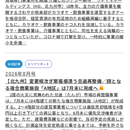
ルディングス（HD、北九州市）は昨年、主力の介護事業を展
開するさわやか倶楽部がカラオケ・飲食事業を運営するボナー
を吸収合併、経営資源の有効活用のため組織再編に着手すると
ともに、カラオケ・飲食事業のテコ入れを加速している。カラ
オケ・飲食事業は、介護事業とともに、同社を支える両輪の一
つとなっていたが、コロナ禍で打撃を受け、一時的に事業の縮
小を余儀…
本誌記事
エリアリポート
2026年8月号
【北九州】変更相次ぎ緊張感漂う旦過再整備／顔とな
る複合商業施設「A地区」は7月末に完成へ
2度の火災に見舞われた旦過（たんが）市場の再整備事業
は、7月末には4階建ての新たな複合商業施設（A地区）が完成
する。2～4階部分の運営事業者については最低売却価格を4億
円以上引き下げての再公募となり、6月末に優先交渉権者が決
定した。ただ、建築費高騰などの影響で、当初予定の見直しが
続くなど、計画全体を安定軌道に乗せるまでは、予断を許さな