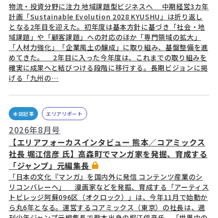
物流・投資分野に注力 地域課題型ビジネスへ 中期経営3カ年
計画「Sustainable Evolution 2028 KYUSHU」は折り返し
となる2年目を迎えた。初年度は基本方針に基づき「社会・地
域課題」や「顧客課題」への対応のほか「専門領域の拡大」
「人材力強化」「企業風土の醸成」に取り組み、基盤整備を進
めてきた。 2年目に入った今年度は、これまでの取り組みを
確実に成果へと結びつける段階に移行する。長期ビジョンに掲
げる「九州の…
本誌記事
エリアリポート
2026年8月号
【エリアフォーカスインタビュー 熊本／コアミックス
社長 堀江信彦 氏】高森町でマンガ家を発掘、育成する
「ジャンプ」元編集長
「日本の文化『マンガ』を国内外に発信 コンテンツ産業のシ
リコンバレーへ」 漫画家などを発掘、育成する「アーティス
トビレッジ阿蘇096区（オクロック）」は、今年11月で始動か
ら丸6年となる。運営するコアミックス（東京）の社長は、週
刊少年ジャンプ元編集長で熊本出身の堀江信彦氏。「世界中の