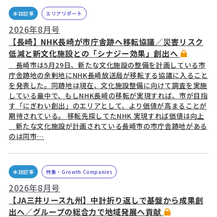
本誌記事
エリアリポート
2026年8月号
【長崎】NHK長崎が市庁舎跡へ移転協議／災害リスク
低減と新文化施設との「シナジー効果」創出へ
長崎市は5月29日、新たな文化施設の整備を計画している市
庁舎跡地の余剰地にNHK長崎放送局が移転する協議に入ること
を発表した。同跡地は現在、文化施設整備に向けて調査を実施
している最中で、もしNHK長崎の移転が実現すれば、市が目指
す「にぎわい創出」のエリアとして、より価値が高まることが
期待されている。 移転先探してたNHK 実現すれば価値は向上
新たな文化施設が計画されている長崎市の市庁舎跡地がある
のは同市…
本誌記事
特集・Growth Companies
2026年8月号
【JA三井リース九州】中計折り返しで基盤から成果創
出へ／グループの総合力で地域発展へ貢献