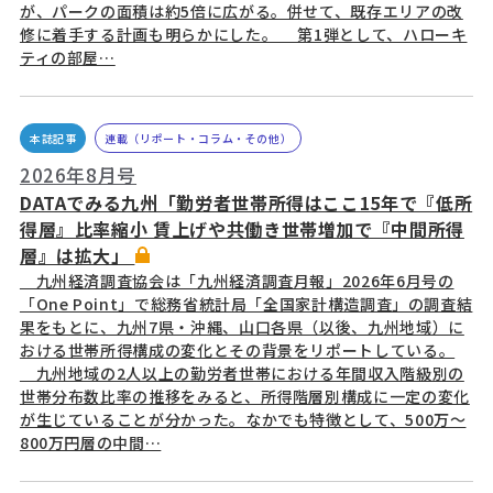
が、パークの面積は約5倍に広がる。併せて、既存エリアの改
修に着手する計画も明らかにした。 第1弾として、ハローキ
ティの部屋…
本誌記事
連載（リポート・コラム・その他）
2026年8月号
DATAでみる九州「勤労者世帯所得はここ15年で『低所
得層』比率縮小 賃上げや共働き世帯増加で『中間所得
層』は拡大」
九州経済調査協会は「九州経済調査月報」2026年6月号の
「One Point」で総務省統計局「全国家計構造調査」の調査結
果をもとに、九州7県・沖縄、山口各県（以後、九州地域）に
おける世帯所得構成の変化とその背景をリポートしている。
九州地域の2人以上の勤労者世帯における年間収入階級別の
世帯分布数比率の推移をみると、所得階層別構成に一定の変化
が生じていることが分かった。なかでも特徴として、500万～
800万円層の中間…