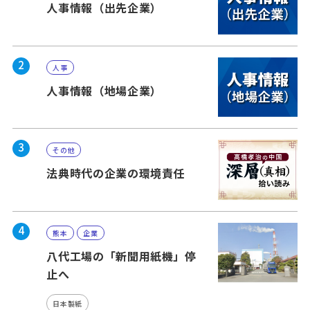
人事情報（出先企業）
2
人事
人事情報（地場企業）
3
その他
法典時代の企業の環境責任
4
熊本
企業
八代工場の「新聞用紙機」停
止へ
日本製紙