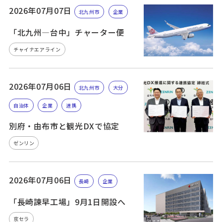
2026年07月07日
北九州市
企業
「北九州—台中」チャーター便
チャイナエアライン
2026年07月06日
北九州市
大分
自治体
企業
連携
別府・由布市と観光DXで協定
ゼンリン
2026年07月06日
長崎
企業
「長崎諫早工場」9月1日開設へ
京セラ