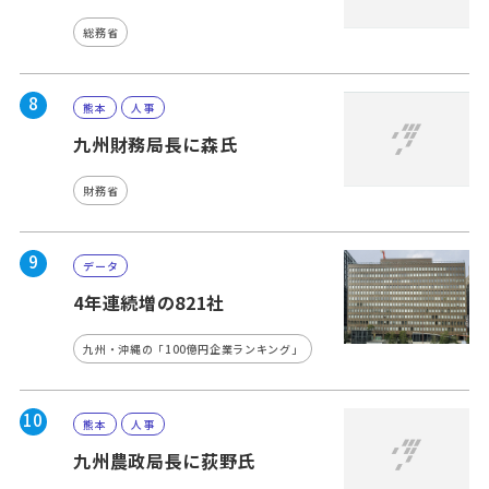
総務省
8
熊本
人事
九州財務局長に森氏
財務省
9
データ
4年連続増の821社
九州・沖縄の「100億円企業ランキング」
10
熊本
人事
九州農政局長に荻野氏