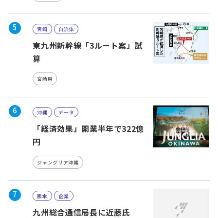
5
宮崎
自治体
東九州新幹線「3ルート案」試
算
宮崎県
6
沖縄
データ
「経済効果」開業半年で322億
円
ジャングリア沖縄
7
熊本
企業
九州総合通信局長に近藤氏