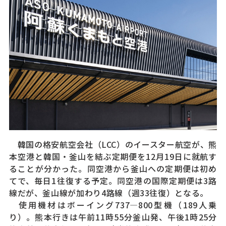
韓国の格安航空会社（LCC）のイースター航空が、熊
本空港と韓国・釜山を結ぶ定期便を12月19日に就航す
ることが分かった。同空港から釜山への定期便は初め
てで、毎日1往復する予定。同空港の国際定期便は3路
線だが、釜山線が加わり4路線（週33往復）となる。
使用機材はボーイング737—800型機（189人乗
り）。熊本行きは午前11時55分釜山発、午後1時25分