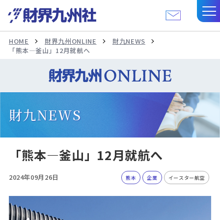
HOME
財界九州ONLINE
財九NEWS
「熊本—釜山」12月就航へ
財九NEWS
「熊本—釜山」12月就航へ
2024年09月26日
熊本
企業
イースター航空