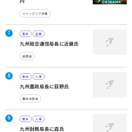
円
ジャングリア沖縄
7
熊本
企業
九州総合通信局長に近藤氏
総務省
8
熊本
人事
九州農政局長に荻野氏
農林水産省
9
熊本
人事
九州財務局長に森氏