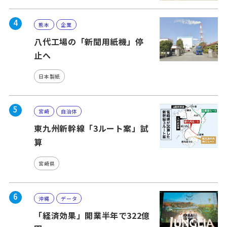
4
熊本
企業
八代工場の「新聞用紙機」停
止へ
日本製紙
5
宮崎
自治体
東九州新幹線「3ルート案」試
算
宮崎県
6
沖縄
データ
「経済効果」開業半年で322億