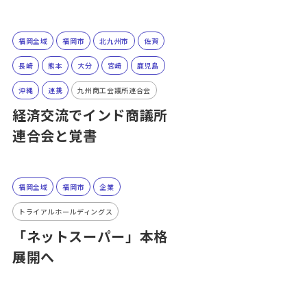
福岡全域
福岡市
北九州市
佐賀
長崎
熊本
大分
宮崎
鹿児島
沖縄
連携
九州商工会議所連合会
経済交流でインド商議所
連合会と覚書
福岡全域
福岡市
企業
トライアルホールディングス
「ネットスーパー」本格
展開へ