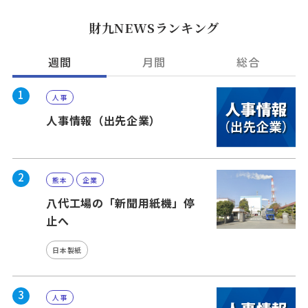
財九NEWSランキング
週間
月間
総合
1
人事
人事情報（出先企業）
2
熊本
企業
八代工場の「新聞用紙機」停
止へ
日本製紙
3
人事