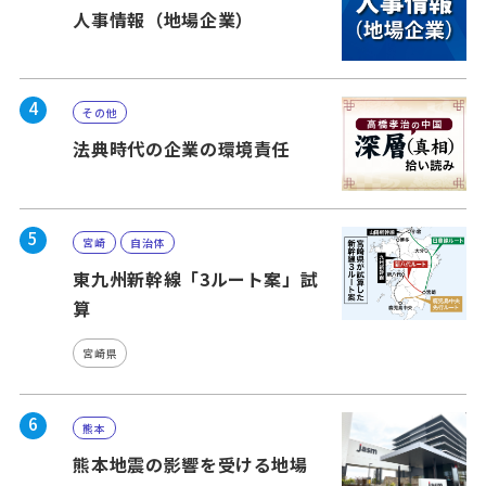
人事情報（地場企業）
4
その他
法典時代の企業の環境責任
5
宮崎
自治体
東九州新幹線「3ルート案」試
算
宮崎県
6
熊本
熊本地震の影響を受ける地場