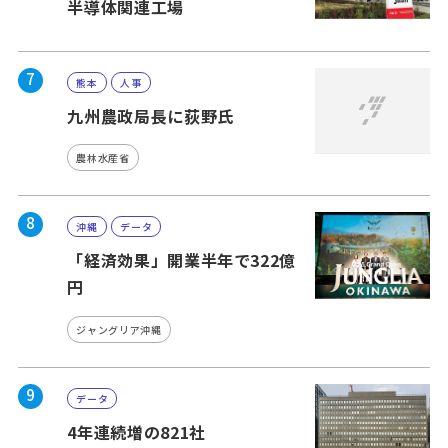
半導体関連工場
7
熊本
人事
九州農政局長に荻野氏
農林水産省
8
沖縄
データ
「経済効果」開業半年で322億
円
ジャングリア沖縄
9
データ
4年連続増の821社