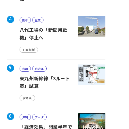
4
熊本
企業
八代工場の「新聞用紙
機」停止へ
日本製紙
5
宮崎
自治体
東九州新幹線「3ルート
案」試算
宮崎県
6
沖縄
データ
「経済効果」開業半年で