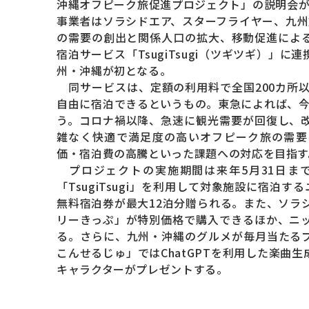
沖縄オフピーク旅促進プロジェクト」の説明会が
事業者はソラシドエア、スターフライヤー、九州
の需要の創出と関係人口の拡大、移動促進によ
宿泊サービス「TsugiTsugi（ツギツギ）」
州・沖縄が初となる。
同サービスは、定額の利用料で全国200カ所以
自由に宿泊できるというもの。東急によれば、今年
う。コロナ禍以降、急速に観光需要が回復し、
雑なく快適で満足度の高いオフピーク旅の需要
価・宿泊費の高騰といった課題への対応を目指す
プロジェクトの実施期間は来年5月31日ま
「TsugiTsugi」を利用して対象施設に宿泊
無料宿泊券が最大12泊分贈られる。また、ソラ
リーきっぷ」が特別価格で購入できるほか、ニ
る。さらに、九州・沖縄のグルメが毎月当たる
こんせるじゅ」ではChatGPTを利用した楽曲生
キャラクターがプレゼントする。