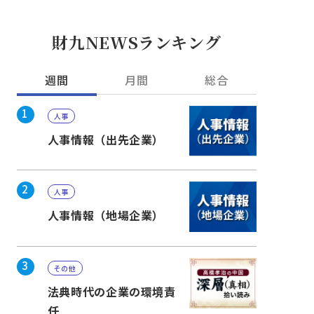
財九NEWSランキング
週間
月間
総合
1
人事
人事情報（出先企業）
2
人事
人事情報（地場企業）
3
その他
法典時代の企業の環境責
任