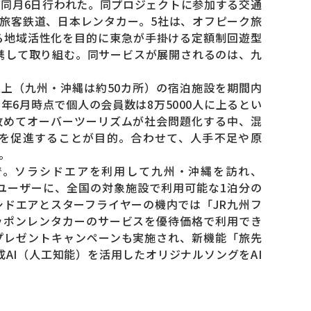
同月6日行われた。同プロジェクトに参加する交通
旅客鉄道、日本レンタカー。5社は、オフピーク旅
る地域活性化を目的に東急が手掛ける定額制回遊型
に連携して取り組む。同サービスが展開されるのは、九
上（九州・沖縄は約50カ所）の宿泊施設を期間内
6月時点で個人の会員数は8万5000人に上るとい
改めてオーバーツーリズムが社会問題化する中、混
を促進することが目的。合わせて、人手不足や原
。
で。ソラシドエアを利用して九州・沖縄を訪れ、
するユーザーに、全国の対象施設で利用可能な1泊分の
シドエアとスターフライヤーの機内では「JR九州フ
ッポンレンタカーのサービスを優待価格で利用でき
プレゼントキャンペーンも実施され、新機能「旅先
成AI（人工知能）を活用したオリジナルソングをAI