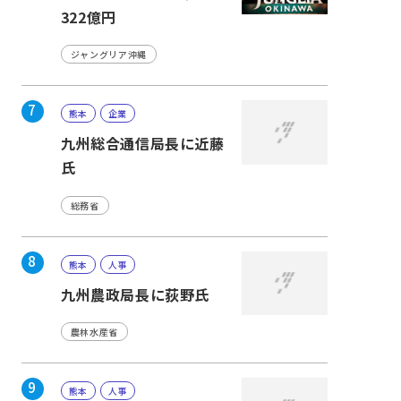
322億円
ジャングリア沖縄
7
熊本
企業
九州総合通信局長に近藤
氏
総務省
8
熊本
人事
九州農政局長に荻野氏
農林水産省
9
熊本
人事