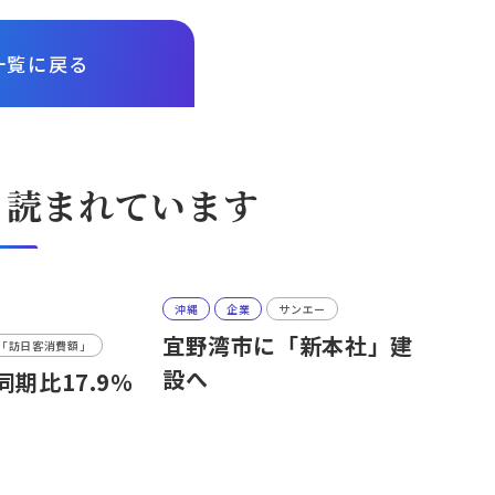
一覧に戻る
も読まれています
沖縄
企業
サンエー
宜野湾市に「新本社」建
月の「訪日客消費額」
設へ
期比17.9％