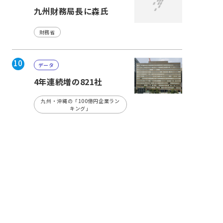
九州財務局長に森氏
財務省
10
データ
4年連続増の821社
九州・沖縄の「100億円企業ラン
キング」