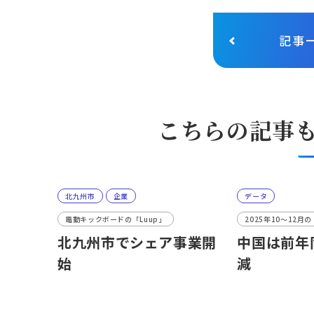
記事
こちらの記事
北九州市
企業
データ
電動キックボードの「Luup」
2025年10〜12
北九州市でシェア事業開
中国は前年同
始
減