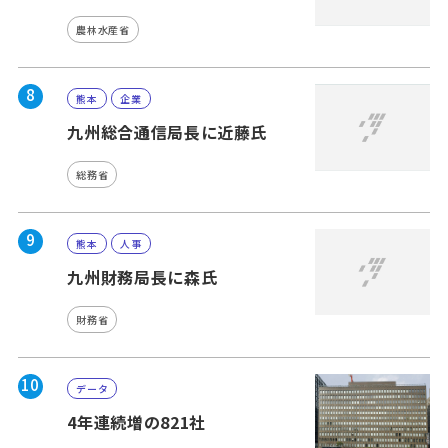
農林水産省
8
熊本
企業
九州総合通信局長に近藤氏
総務省
9
熊本
人事
九州財務局長に森氏
財務省
10
データ
4年連続増の821社