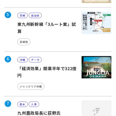
5
宮崎
自治体
東九州新幹線「3ルート案」試
算
宮崎県
6
沖縄
データ
「経済効果」開業半年で322億
円
ジャングリア沖縄
7
熊本
人事
九州農政局長に荻野氏