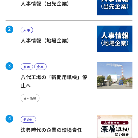
人事情報（出先企業）
2
人事
人事情報（地場企業）
3
熊本
企業
八代工場の「新聞用紙機」停
止へ
日本製紙
4
その他
法典時代の企業の環境責任