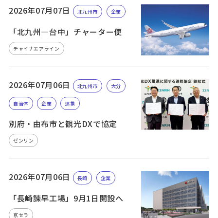
2026年07月07日
北九州市
企業
「北九州—台中」チャーター便
チャイナエアライン
2026年07月06日
北九州市
大分
自治体
企業
連携
別府・由布市と観光DXで協定
ゼンリン
2026年07月06日
長崎
企業
「長崎諫早工場」9月1日開設へ
京セラ