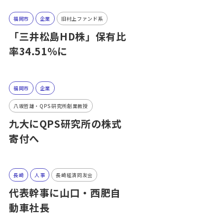
福岡市
企業
旧村上ファンド系
「三井松島HD株」保有比
率34.51％に
福岡市
企業
八坂哲雄・QPS研究所創業教授
九大にQPS研究所の株式
寄付へ
長崎
人事
長崎経済同友会
代表幹事に山口・西肥自
動車社長