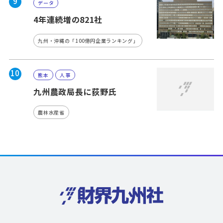
9
データ
4年連続増の821社
九州・沖縄の「100億円企業ランキング」
10
熊本
人事
九州農政局長に荻野氏
農林水産省