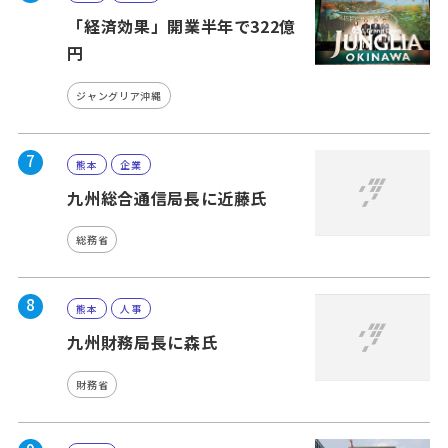
「経済効果」開業半年で322億
円
ジャングリア沖縄
7
熊本
企業
九州総合通信局長に近藤氏
総務省
8
熊本
人事
九州財務局長に森氏
財務省