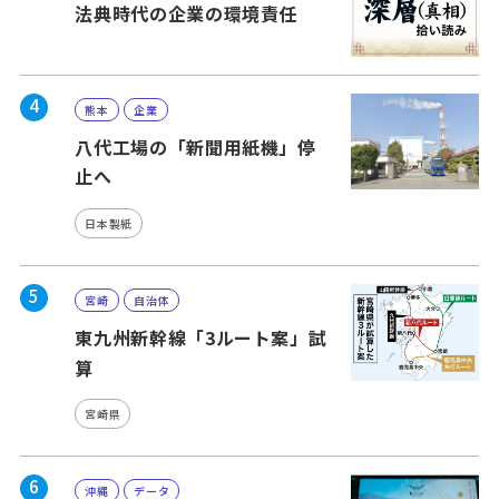
法典時代の企業の環境責任
4
熊本
企業
八代工場の「新聞用紙機」停
止へ
日本製紙
5
宮崎
自治体
東九州新幹線「3ルート案」試
算
宮崎県
6
沖縄
データ