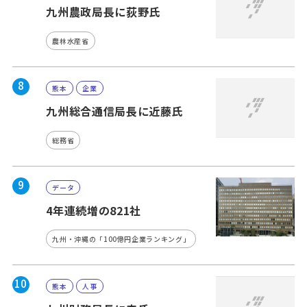
九州農政局長に荻野氏
農林水産省
8
熊本
企業
九州総合通信局長に近藤氏
総務省
9
データ
4年連続増の821社
九州・沖縄の「100億円企業ランキング」
10
熊本
人事