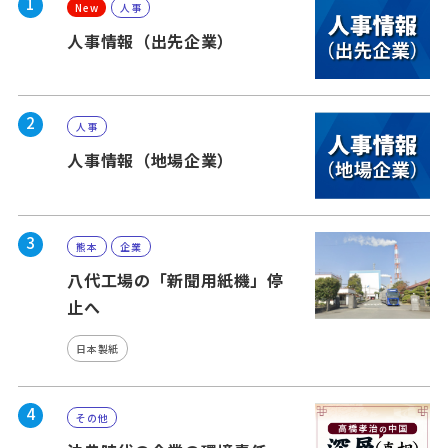
1
New
人事
人事情報（出先企業）
2
人事
人事情報（地場企業）
3
熊本
企業
八代工場の「新聞用紙機」停
止へ
日本製紙
4
その他