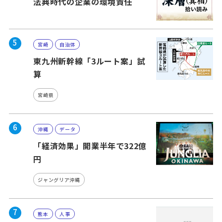
法典時代の企業の環境責任
5
宮崎
自治体
東九州新幹線「3ルート案」試
算
宮崎県
6
沖縄
データ
「経済効果」開業半年で322億
円
ジャングリア沖縄
7
熊本
人事