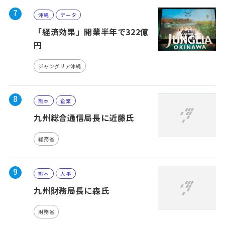
7
沖縄
データ
「経済効果」開業半年で322億
円
ジャングリア沖縄
8
熊本
企業
九州総合通信局長に近藤氏
総務省
9
熊本
人事
九州財務局長に森氏
財務省