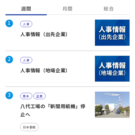
週間
月間
総合
1
人事
人事情報（出先企業）
2
人事
人事情報（地場企業）
3
熊本
企業
八代工場の「新聞用紙機」停
止へ
日本製紙