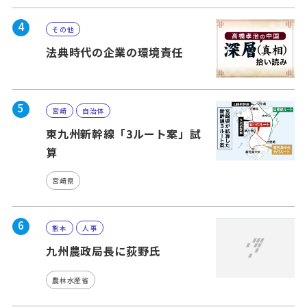
4
その他
法典時代の企業の環境責任
5
宮崎
自治体
東九州新幹線「3ルート案」試
算
宮崎県
6
熊本
人事
九州農政局長に荻野氏
農林水産省