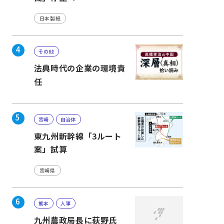
日本製紙
4
その他
法典時代の企業の環境責
任
5
宮崎
自治体
東九州新幹線「3ルート
案」試算
宮崎県
6
熊本
人事
九州農政局長に荻野氏