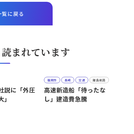
一覧に戻る
も読まれています
福岡市
長崎
交通
離島航路
社説に「外圧
高速新造船「待ったな
大」
し」建造費急騰