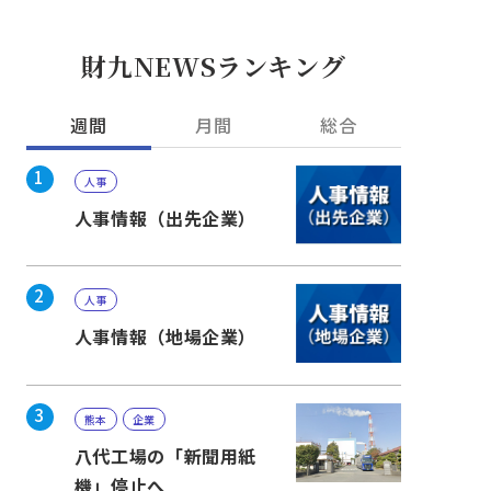
財九NEWSランキング
週間
月間
総合
1
人事
人事情報（出先企業）
2
人事
人事情報（地場企業）
3
熊本
企業
八代工場の「新聞用紙
機」停止へ