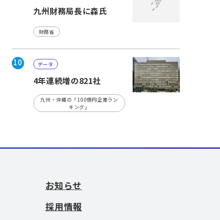
九州財務局長に森氏
財務省
10
データ
4年連続増の821社
九州・沖縄の「100億円企業ラン
キング」
お知らせ
採用情報