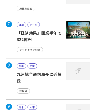
農林水産省
7
沖縄
データ
「経済効果」開業半年で
322億円
ジャングリア沖縄
8
熊本
企業
九州総合通信局長に近藤
氏
総務省
9
熊本
人事