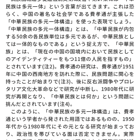
民族は多元一体」という言葉が出てきます。これは恐
らく、中国の著名な社会学である費孝通が主張した
「中華民族の多元一体構造」を使った表現でしょう。
「中華民族の多元一体構造」とは、「中華民族が内包
する50余の各民族単位は多元であるが、中華民族とし
ては一体的なものである」という捉え方で、「中華民
族」とは、「現在の中国の国境内において民族として
のアイデンティティーをもつ11億の人民を指すもの」
とされています(注2)。費孝通の研究は、費孝通が1951
年に中国の西南地方を訪れた際に、民族問題に関心を
持ったことが始まりで(注3)、後に反右派闘争やプロレ
タリア文化大革命などで研究が中断し、1980年代に研
究が再開となり、「中華民族とは何か」という問題に
挑んだとされています(注4)。
このように、「中華民族の多元一体構造」は、費孝
通という学者から発された用語ではあるものの、1950
年代から1980年代にその元となる研究が始まってお
り、政治性を帯びている面は否定できません。実際