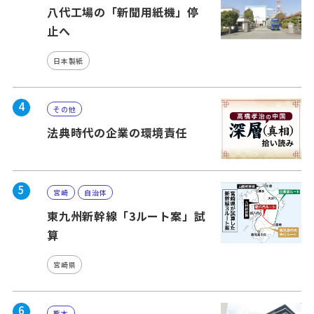
八代工場の「新聞用紙機」停
止へ
日本製紙
4
その他
法典時代の企業の環境責任
5
宮崎
自治体
東九州新幹線「3ルート案」試
算
宮崎県
6
熊本