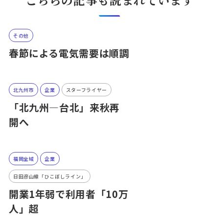
その他
春節による電気需要は順調
北九州市
企業
スターフライヤー
「北九州—台北」来秋再
開へ
福岡全域
企業
日田彦山線「ひこぼしライン」
開業1年弱で利用者「10万
人」超