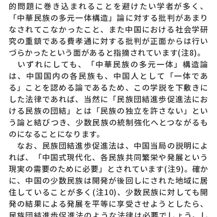
的問題に巻き込まれることを避けたい学者が多く、
「中華民族の多元一体構造」論に対する批判があまり
なされてこなかったこと、また中国における社会学研
究の重鎮である費孝通に対する批判が正面からは行い
づらかったという面があると指摘されています(注8)。
いずれにしても、「中華民族の多元一体」構造論
は、中国国内の各民族も、中国人として「一体であ
る」ことを認める論であるため、この学説を下敷きに
した法律であれば、当然に「民族団結進歩促進法にお
ける民族の団結」とは「民族の独立を許さない」とい
う論と結びつき、少数民族の統制強化へとつながるも
のになることになります。
なお、民族団結進歩促進法は、中国当局の説明によ
れば、「中国式現代化、各民族共同繁栄や発展という
現実の需要のために必要」とされています(注9)。確か
に、中国の少数民族は開発が後回しにされた地域に居
住していることが多く(注10)、少数民族に対しても開
発の結果による発展を平等に享受させようとしたら、
民族団結進歩促進法のような法律は必要でしょう。し