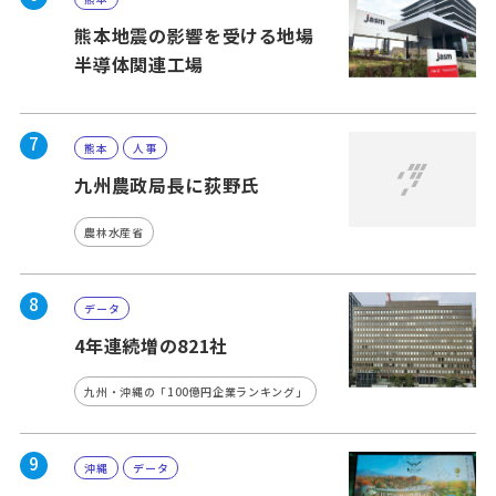
熊本地震の影響を受ける地場
半導体関連工場
7
熊本
人事
九州農政局長に荻野氏
農林水産省
8
データ
4年連続増の821社
九州・沖縄の「100億円企業ランキング」
9
沖縄
データ