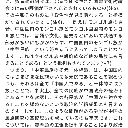
に、費孝通の研究は、北京で開催された国際学術討論
会では高い評価が下されたとされているものの(注5)、
その主張そのものに「政治性が見え隠れする」と指摘
がなされていますし(注6)、「例えばモンゴル族の場
合、中国国内のモンゴル族とモンゴル国国内のモンゴ
ル族とでは、言語や文化、歴史などにおいて共通する
部分が多いにもかかわらず、中国国内のモンゴル族が
『中華民族』という範ちゅうに入ってしまうことなり
ます。これはウイグル族や朝鮮族など他の民族にも言
えることである」という批判もされています(注7)。
つまり、「中華民族の多元一体構造」は、中国国内
にはさまざまな民族がいる多元的であることを認めつ
つも、それらは全て「中国人である」と一体的に取り
扱うことで、事実上、全ての民族が中国政府の統治下
にあることを容認し、その各民族が「中国から独立す
る」ことを認めないという政治的学術成果とも言える
のです。しかし、このような問題がある学説が中国の
民族研究の基礎理論を成しているのも事実です。これ
については、費孝通の主張を批判することにより政治