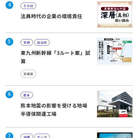
4
その他
法典時代の企業の環境責任
5
宮崎
自治体
東九州新幹線「3ルート案」試
算
宮崎県
6
熊本
熊本地震の影響を受ける地場
半導体関連工場
7
沖縄
データ