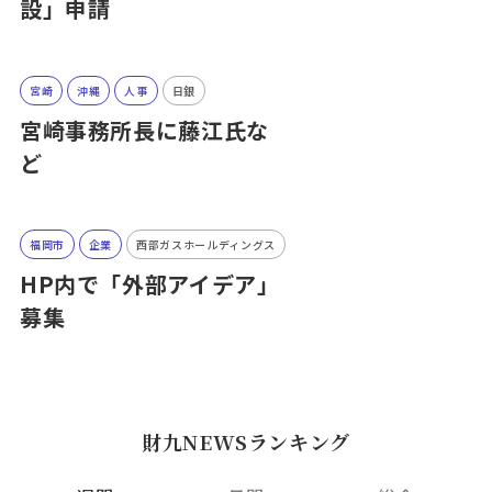
設」申請
宮崎
沖縄
人事
日銀
宮崎事務所長に藤江氏な
ど
福岡市
企業
西部ガスホールディングス
HP内で「外部アイデア」
募集
財九NEWSランキング