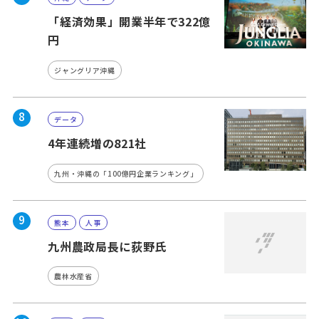
「経済効果」開業半年で322億
円
ジャングリア沖縄
8
データ
4年連続増の821社
九州・沖縄の「100億円企業ランキング」
9
熊本
人事
九州農政局長に荻野氏
農林水産省