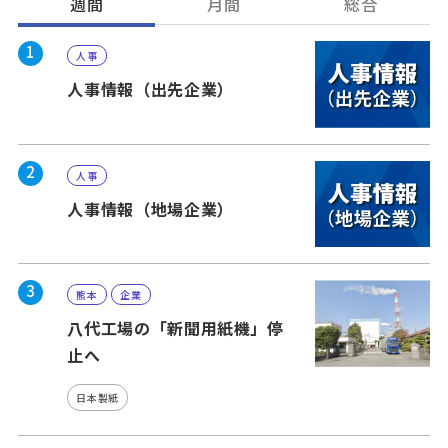
週間
月間
総合
1
人事
人事情報（出先企業）
2
人事
人事情報（地場企業）
3
熊本
企業
八代工場の「新聞用紙機」停
止へ
日本製紙