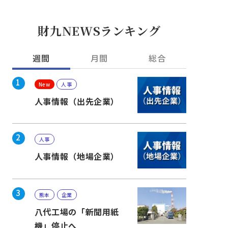
財九NEWSランキング
週間
月間
総合
1
New
人事
人事情報（出先企業）
2
人事
人事情報（地場企業）
3
熊本
企業
八代工場の「新聞用紙
機」停止へ