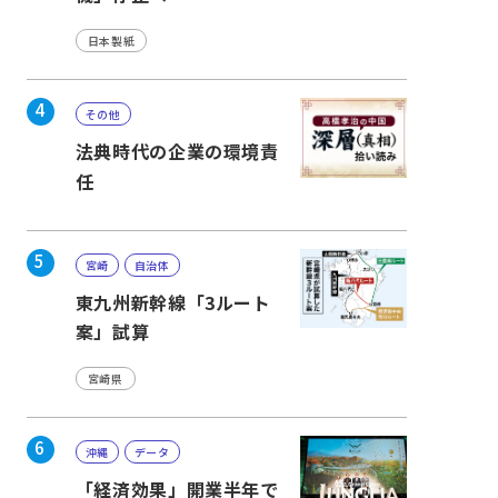
日本製紙
4
その他
法典時代の企業の環境責
任
5
宮崎
自治体
東九州新幹線「3ルート
案」試算
宮崎県
6
沖縄
データ
「経済効果」開業半年で