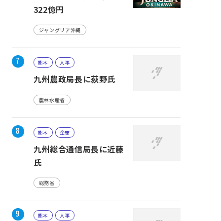
322億円
ジャングリア沖縄
7
熊本
人事
九州農政局長に荻野氏
農林水産省
8
熊本
企業
九州総合通信局長に近藤
氏
総務省
9
熊本
人事