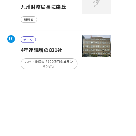
九州財務局長に森氏
財務省
10
データ
4年連続増の821社
九州・沖縄の「100億円企業ラン
キング」