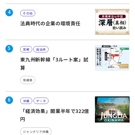
4
その他
法典時代の企業の環境責任
5
宮崎
自治体
東九州新幹線「3ルート案」試
算
宮崎県
6
沖縄
データ
「経済効果」開業半年で322億
円
ジャングリア沖縄