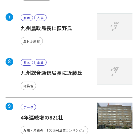
7
熊本
人事
九州農政局長に荻野氏
農林水産省
8
熊本
企業
九州総合通信局長に近藤氏
総務省
9
データ
4年連続増の821社
九州・沖縄の「100億円企業ランキング」