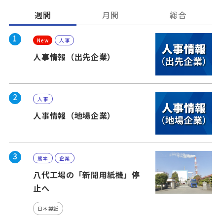
週間
月間
総合
1
New
人事
人事情報（出先企業）
2
人事
人事情報（地場企業）
3
熊本
企業
八代工場の「新聞用紙機」停
止へ
日本製紙