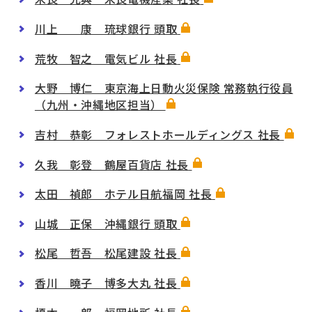
川上 康 琉球銀行 頭取
荒牧 智之 電気ビル 社長
大野 博仁 東京海上日動火災保険 常務執行役員
（九州・沖縄地区担当）
吉村 恭彰 フォレストホールディングス 社長
久我 彰登 鶴屋百貨店 社長
太田 禎郎 ホテル日航福岡 社長
山城 正保 沖縄銀行 頭取
松尾 哲吾 松尾建設 社長
香川 曉子 博多大丸 社長