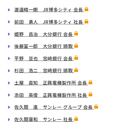
渡邉晴一朗 JR博多シティ 会長
前田 勇人 JR博多シティ 社長
姫野 昌治 大分銀行 会長
後藤富一郎 大分銀行 頭取
平野 亘也 宮崎銀行 会長
杉田 浩二 宮崎銀行 頭取
土屋 直知 正興電機製作所 会長
添田 英俊 正興電機製作所 社長
佐久間 進 サンレー グループ 会長
佐久間庸和 サンレー 社長