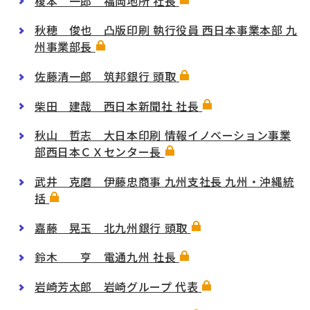
榎本 一郎 福岡地所 社長
秋穂 俊也 凸版印刷 執行役員 西日本事業本部 九
州事業部長
佐藤清一郎 筑邦銀行 頭取
柴田 建哉 西日本新聞社 社長
秋山 哲志 大日本印刷 情報イノベーション事業
部西日本ＣＸセンター長
武井 克磨 伊藤忠商事 九州支社長 九州・沖縄統
括
嘉藤 晃玉 北九州銀行 頭取
鈴木 亨 電通九州 社長
岩崎芳太郎 岩崎グループ 代表