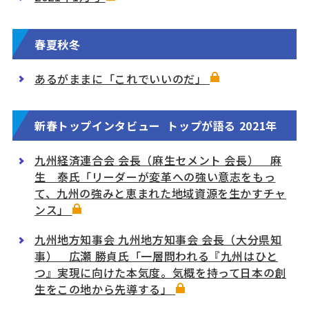
春夏秋冬
あるがままに「これでいいのだ」
新春トップインタビュー トップが語る 2021年
九州経済連合会 会長（麻生セメント 会長） 麻
生 泰氏「リーダーが変革への強い意志をもっ
て、九州の強みと恵まれた地域資源を生かすチャ
ンス」
九州地方知事会 九州地方知事会 会長（大分県知
事） 広瀬 勝貞氏「一層問われる『九州はひと
つ』実現に向けた本気度。気概を持って日本の創
生をこの地から先導する」