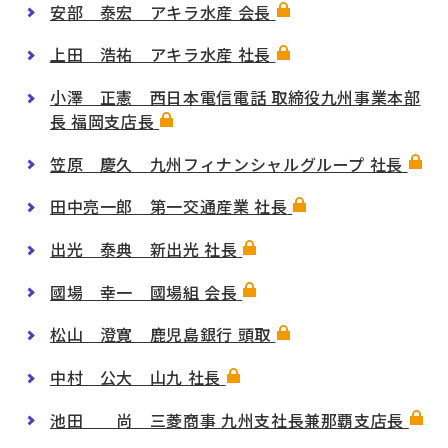
安部 泰宏 アキラ水産 会長
上田 浩祐 アキラ水産 社長
小澤 正憲 西日本電信電話 取締役九州事業本部
長 福岡支店長
笠原 慶久 九州フィナンシャルグループ 社長
田中亮一郎 第一交通産業 社長
出光 泰典 新出光 社長
國場 幸一 國場組 会長
松山 澄寛 鹿児島銀行 頭取
中村 公大 山九 社長
池田 尚 三菱商事 九州支社長兼那覇支店長