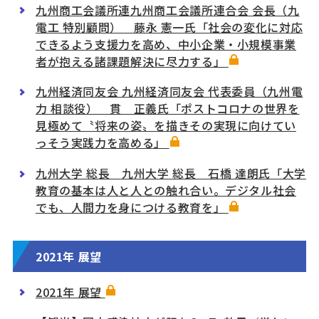
九州商工会議所連九州商工会議所連合会 会長（九
電工 特別顧問） 藤永 憲一氏「社会の変化に対応
できるよう支援力を高め、中小企業・小規模事業
者が抱える諸課題解決に尽力する」
九州経済同友会 九州経済同友会 代表委員（九州電
力 相談役） 貫 正義氏「ポストコロナの世界を
見極めて〝将来の姿〟を描きその実現に向けてい
っそう実践力を高める」
九州大学 総長 九州大学 総長 石橋 達朗氏「大学
教育の基本は人と人との触れ合い。デジタル社会
でも、人間力を身につける教育を」
2021年 展望
2021年 展望