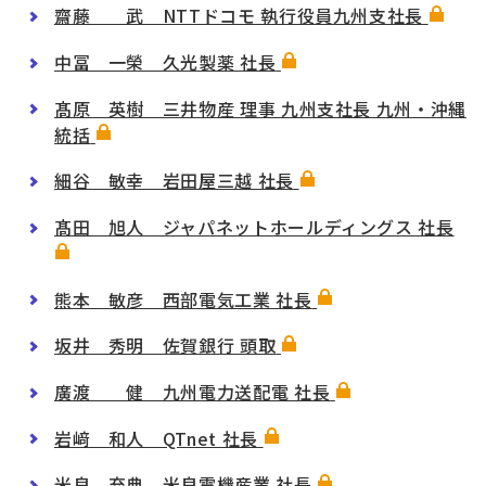
齋藤 武 NTTドコモ 執行役員九州支社長
中冨 一榮 久光製薬 社長
髙原 英樹 三井物産 理事 九州支社長 九州・沖縄
統括
細谷 敏幸 岩田屋三越 社長
髙田 旭人 ジャパネットホールディングス 社長
熊本 敏彦 西部電気工業 社長
坂井 秀明 佐賀銀行 頭取
廣渡 健 九州電力送配電 社長
岩﨑 和人 QTnet 社長
米良 充典 米良電機産業 社長