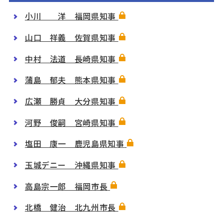
小川 洋 福岡県知事
山口 祥義 佐賀県知事
中村 法道 長崎県知事
蒲島 郁夫 熊本県知事
広瀬 勝貞 大分県知事
河野 俊嗣 宮崎県知事
塩田 康一 鹿児島県知事
玉城デニー 沖縄県知事
高島宗一郎 福岡市長
北橋 健治 北九州市長