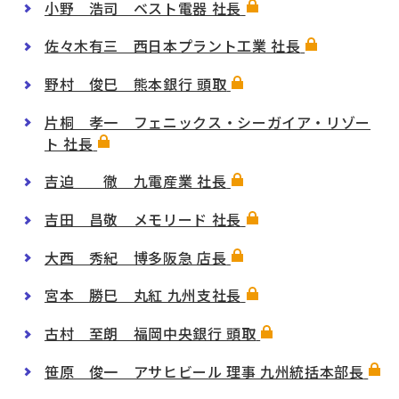
小野 浩司 ベスト電器 社長
佐々木有三 西日本プラント工業 社長
野村 俊巳 熊本銀行 頭取
片桐 孝一 フェニックス・シーガイア・リゾー
ト 社長
吉迫 徹 九電産業 社長
吉田 昌敬 メモリード 社長
大西 秀紀 博多阪急 店長
宮本 勝巳 丸紅 九州支社長
古村 至朗 福岡中央銀行 頭取
笹原 俊一 アサヒビール 理事 九州統括本部長