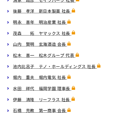
後藤 孝洋 新日本製薬 社長
明永 喜年 明治産業 社長
茂森 拓 ヤマックス 社長
山内 賢明 玄海酒造 会長
松木 喜一 松木グループ 代表
池内比呂子 テノ・ホールディングス 社長
堀内 重夫 堀内電気 社長
水田 祥代 福岡学園 理事長
伊藤 清隆 リーフラス 社長
石橋 充教 第一商事 会長