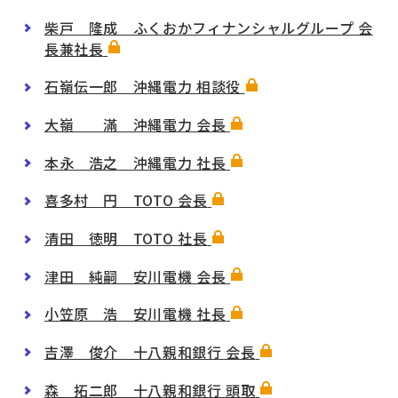
柴戸 隆成 ふくおかフィナンシャルグループ 会
長兼社長
石嶺伝一郎 沖縄電力 相談役
大嶺 滿 沖縄電力 会長
本永 浩之 沖縄電力 社長
喜多村 円 TOTO 会長
清田 徳明 TOTO 社長
津田 純嗣 安川電機 会長
小笠原 浩 安川電機 社長
吉澤 俊介 十八親和銀行 会長
森 拓二郎 十八親和銀行 頭取