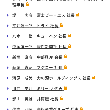
理事長
堤 忠彦 富士ピー・エス 社長
平井浩一郎 ヒライ 社長
八木 繁 キューヘン 社長
中尾清一郎 佐賀新聞社 社長
新垣 直彦 中部興産 会長
萩尾 寿昭 フジコー 社長
河原 成美 力の源ホールディングス 社長
川口 圭介 ミリーヴ 代表
影山 英雄 井筒屋 社長
住吉 弘徳 高松産業グループ 代表