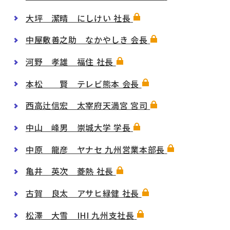
大坪 潔晴 にしけい 社長
中屋敷善之助 なかやしき 会長
河野 孝雄 福住 社長
本松 賢 テレビ熊本 会長
西高辻信宏 太宰府天満宮 宮司
中山 峰男 崇城大学 学長
中原 龍彦 ヤナセ 九州営業本部長
亀井 英次 菱熱 社長
古賀 良太 アサヒ緑健 社長
松澤 大雪 IHI 九州支社長