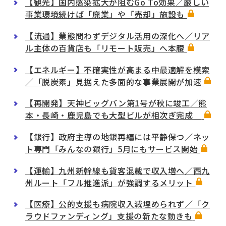
【観光】国内感染拡大が阻むGo To効果／厳しい
事業環境続けば「廃業」や「売却」施設も
【流通】業態問わずデジタル活用の深化へ／リア
ル主体の百貨店も「リモート販売」へ本腰
【エネルギー】不確実性が高まる中最適解を模索
／「脱炭素」見据えた多面的な事業展開が加速
【再開発】天神ビッグバン第1号が秋に竣工／熊
本・長崎・鹿児島でも大型ビルが相次ぎ完成
【銀行】政府主導の地銀再編には平静保つ／ネッ
ト専門「みんなの銀行」5月にもサービス開始
【運輸】九州新幹線も貨客混載で収入増へ／西九
州ルート「フル推進派」が強調するメリット
【医療】公的支援も病院収入減埋められず／「ク
ラウドファンディング」支援の新たな動きも