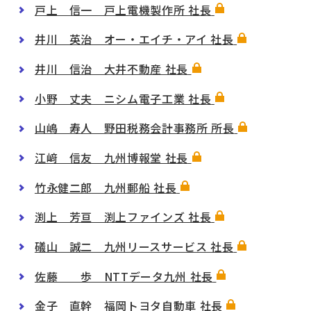
戸上 信一 戸上電機製作所 社長
井川 英治 オー・エイチ・アイ 社長
井川 信治 大井不動産 社長
小野 丈夫 ニシム電子工業 社長
山嶋 寿人 野田税務会計事務所 所長
江﨑 信友 九州博報堂 社長
竹永健二郎 九州郵船 社長
渕上 芳亘 渕上ファインズ 社長
礒山 誠二 九州リースサービス 社長
佐藤 歩 NTTデータ九州 社長
金子 直幹 福岡トヨタ自動車 社長