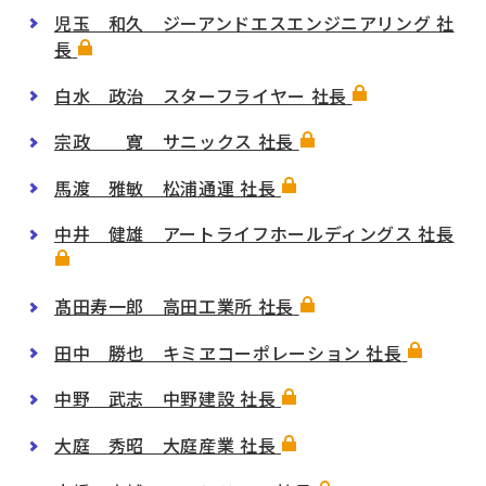
児玉 和久 ジーアンドエスエンジニアリング 社
長
白水 政治 スターフライヤー 社長
宗政 寛 サニックス 社長
馬渡 雅敏 松浦通運 社長
中井 健雄 アートライフホールディングス 社長
髙田寿一郎 高田工業所 社長
田中 勝也 キミヱコーポレーション 社長
中野 武志 中野建設 社長
大庭 秀昭 大庭産業 社長