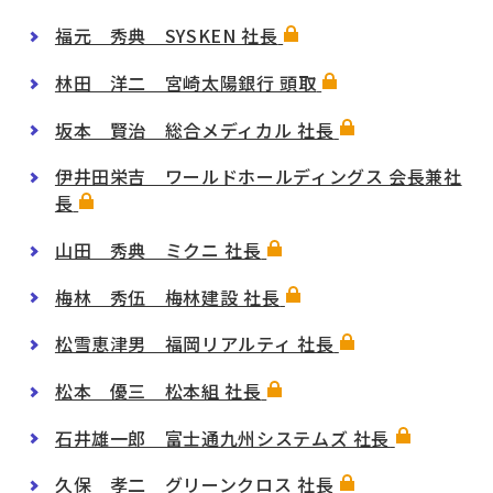
福元 秀典 SYSKEN 社長
林田 洋二 宮崎太陽銀行 頭取
坂本 賢治 総合メディカル 社長
伊井田栄吉 ワールドホールディングス 会長兼社
長
山田 秀典 ミクニ 社長
梅林 秀伍 梅林建設 社長
松雪恵津男 福岡リアルティ 社長
松本 優三 松本組 社長
石井雄一郎 富士通九州システムズ 社長
久保 孝二 グリーンクロス 社長