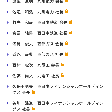
瓜生 道明 九州電力 会長
池辺 和弘 九州電力 社長
竹島 和幸 西日本鉄道 会長
倉富 純男 西日本鉄道 社長
酒見 俊夫 西部ガス 会長
道永 幸典 西部ガス 社長
西村 松次 九電工 会長
佐藤 尚文 九電工 社長
久保田勇夫 西日本フィナンシャルホールディン
グス 会長
谷川 浩道 西日本フィナンシャルホールディン
グス 社長