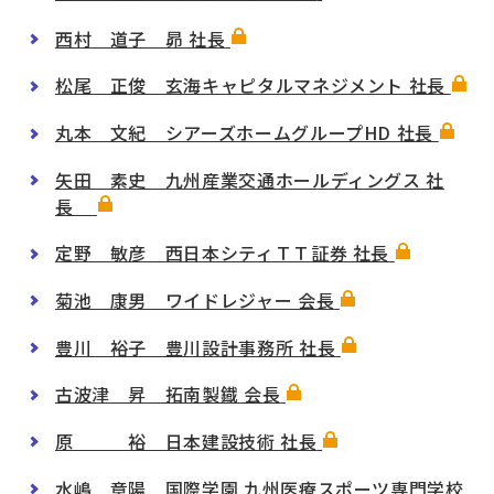
西村 道子 昴 社長
松尾 正俊 玄海キャピタルマネジメント 社長
丸本 文紀 シアーズホームグループHD 社長
矢田 素史 九州産業交通ホールディングス 社
長
定野 敏彦 西日本シティＴＴ証券 社長
菊池 康男 ワイドレジャー 会長
豊川 裕子 豊川設計事務所 社長
古波津 昇 拓南製鐡 会長
原 裕 日本建設技術 社長
水嶋 章陽 国際学園 九州医療スポーツ専門学校