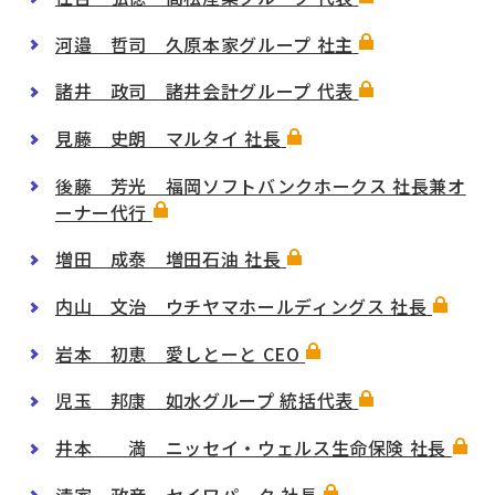
河邉 哲司 久原本家グループ 社主
諸井 政司 諸井会計グループ 代表
見藤 史朗 マルタイ 社長
後藤 芳光 福岡ソフトバンクホークス 社長兼オ
ーナー代行
増田 成泰 増田石油 社長
内山 文治 ウチヤマホールディングス 社長
岩本 初恵 愛しとーと CEO
児玉 邦康 如水グループ 統括代表
井本 満 ニッセイ・ウェルス生命保険 社長
清家 政彦 セイワパーク 社長