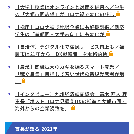
【大学】授業はオンラインと対面を併用へ／学生
の「大都市圏志望」がコロナ禍で変化の兆し
【採用】コロナ禍で地場企業にも好機到来／新卒
学生の「首都圏・大手志向」にも変化が
【自治体】デジタル化で住民サービス向上も／福
岡市は21年から「DX戦略課」を本格始動
【農業】商機拡大のカギを握るスマート農業／
「稼ぐ農業」目指して若い世代の新規就農者が増
加
【インタビュー】九州経済調査協会 髙木 直人 理
事長「ポストコロナ見据えDXの推進と大都市圏・
海外からの企業誘致を」
首長が語る 2021年