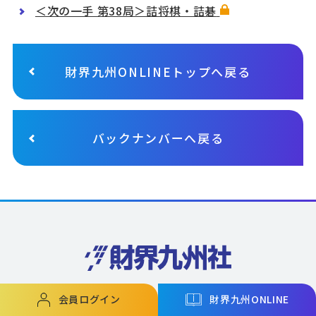
＜次の一手 第38局＞詰将棋・詰碁
財界九州ONLINEトップへ戻る
バックナンバーへ戻る
会員ログイン
財界九州ONLINE
福岡市中央区今泉1-20-2天神MENT ビル7F