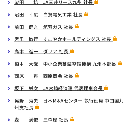
柴田 稔 JA三井リース九州 社長
沼田 幸広 白鷺電気工業 社長
前田 健吾 筑紫ガス 社長
宮里 敏行 すこやかホールディングス 社長
高木 進一 ダリア 社長
橋本 大哉 中小企業基盤整備機構 九州本部長
西原 一将 西原商会 社長
坂下 栄次 JA宮崎経済連 代表理事会長
奥野 秀夫 日本M&Aセンター 執行役員 中四国九
州支社長
森 満俊 三森屋 社長