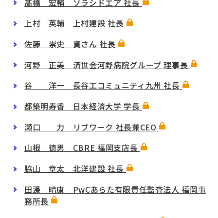
髙橋 宏輔 ソラシドエア 社長
上村 英輔 上村建設 社長
佐藤 崇史 資さん 社長
河野 正美 済世会河野病院グループ 理事長
谷 洋一 長谷工コミュニティ九州 社長
都築明寿香 日本経済大学 学長
瀬口 力 リブワーク 社長兼CEO
山根 徳男 CBRE 福岡支店長
脇山 章太 北洋建設 社長
田邊 晴康 PwCあらた有限責任監査法人 福岡事
務所長