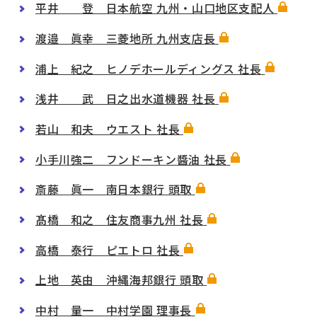
平井 登 日本航空 九州・山口地区支配人
渡邉 眞幸 三菱地所 九州支店長
浦上 紀之 ヒノデホールディングス 社長
浅井 武 日之出水道機器 社長
若山 和夫 ウエスト 社長
小手川強二 フンドーキン醬油 社長
斎藤 眞一 南日本銀行 頭取
髙橋 和之 住友商事九州 社長
高橋 泰行 ピエトロ 社長
上地 英由 沖縄海邦銀行 頭取
中村 量一 中村学園 理事長