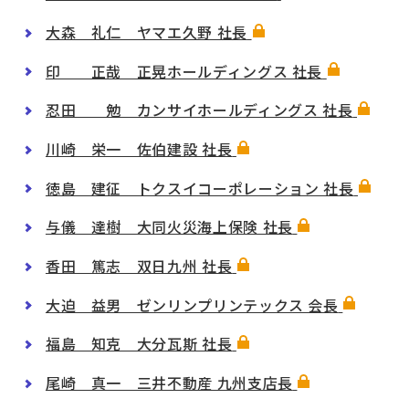
大森 礼仁 ヤマエ久野 社長
印 正哉 正晃ホールディングス 社長
忍田 勉 カンサイホールディングス 社長
川崎 栄一 佐伯建設 社長
徳島 建征 トクスイコーポレーション 社長
与儀 達樹 大同火災海上保険 社長
香田 篤志 双日九州 社長
大迫 益男 ゼンリンプリンテックス 会長
福島 知克 大分瓦斯 社長
尾崎 真一 三井不動産 九州支店長