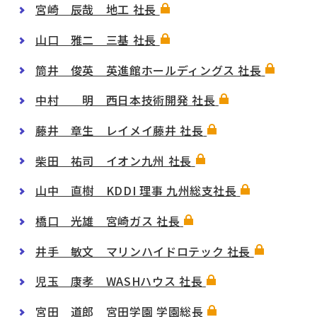
宮崎 辰哉 地工 社長
山口 雅二 三基 社長
筒井 俊英 英進館ホールディングス 社長
中村 明 西日本技術開発 社長
藤井 章生 レイメイ藤井 社長
柴田 祐司 イオン九州 社長
山中 直樹 KDDI 理事 九州総支社長
橋口 光雄 宮崎ガス 社長
井手 敏文 マリンハイドロテック 社長
児玉 康孝 WASHハウス 社長
宮田 道郎 宮田学園 学園総長