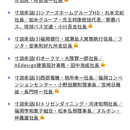
ル信託・阿部俊一社長
寸談余話(2)シアーズホームグループHD・丸本文紀
社長／如水グループ・児玉邦康統括代表／那覇バ
ス、琉球バス交通・小川吾吉社長
寸談余話(3)福岡銀行・成瀬岳人常務執行役員／フ
ジタ・安東則好九州支店長
寸談余話(4)オークマ・大隈賢一郎社長／
AEdesign建築設計事務・田中浩成社長
寸談余話(5)西部電機・税所幸一社長／福岡コンベ
ンションセンター・小野田勝則理事長／宮崎日機
装・長門祥一社長
寸談余話(6)トリゼンダイニング・河津知明社長／
福岡市和菓子組合・松本弘樹理事長／ヌルボン・
仲義雄社長