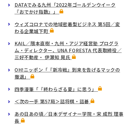
DATAでみる九州「2022年ゴールデンウイーク
『おでかけ指数』」
ウィズコロナでの地域密着型ビジネス 第5回／変
わる企業城下町
KAIL／隈本直樹・九州・アジア経営塾 プログラ
ム・ディレクター、UNA FORESTA 代表取締役／
三好不動産・ 伊瀬知 晃氏
OH!ニッポン「『新冷戦』到来を告げるマックの
撤退」
四季漫筆「『終わらざる夏』に思う」
＜次の一手 第57局＞詰将棋・詰碁
あの日あの頃／日本デザイナー学院・宋 成烈 理事
長