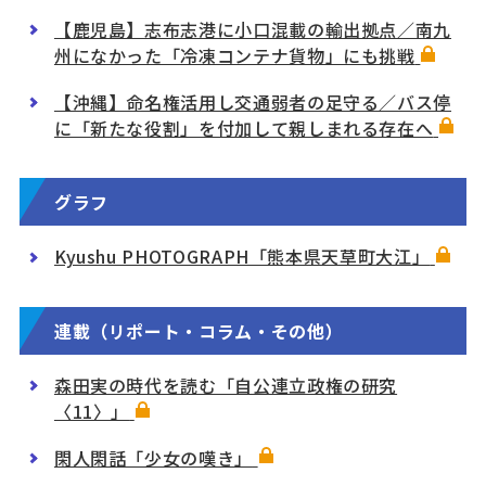
【鹿児島】志布志港に小口混載の輸出拠点／南九
州になかった「冷凍コンテナ貨物」にも挑戦
【沖縄】命名権活用し交通弱者の足守る／バス停
に「新たな役割」を付加して親しまれる存在へ
グラフ
Kyushu PHOTOGRAPH「熊本県天草町大江」
連載（リポート・コラム・その他）
森田実の時代を読む「自公連立政権の研究
〈11〉」
閑人閑話「少女の嘆き」