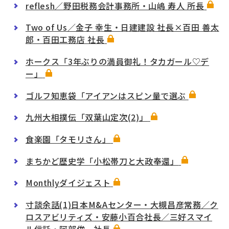
reflesh／野田税務会計事務所・山嶋 寿人 所長
Two of Us／金子 幸生・日建建設 社長×百田 善太
郎・百田工務店 社長
ホークス「3年ぶりの満員御礼！タカガール♡デ
ー」
ゴルフ知恵袋「アイアンはスピン量で選ぶ
九州大相撲伝「双葉山定次(2)」
食楽園「タモリさん」
まちかど歴史学「小松帯刀と大政奉還」
Monthlyダイジェスト
寸談余話(1)日本M&Aセンター・大槻昌彦常務／ク
ロスアビリティズ・安藤小百合社長／三好スマイ