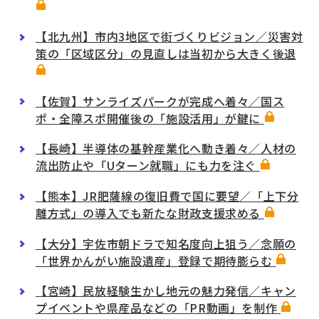
【北九州】市内3地区で街づくりビジョン／災害対
策の「区域区分」の見直しは当初から大きく後退
【佐賀】サンライズパークが完成へ着々／国ス
ポ・全障スポ開催後の「施設活用」が鍵に
【長崎】半導体の基幹産業化へ動き着々／人材の
流出防止や「Uターン就職」にも力を注ぐ
【熊本】JR肥薩線の復旧費で国に要望／「上下分
離方式」の導入でも新たな財政支援求める
【大分】宇佐市朝ドラで知名度向上狙う／念願の
「世界かんがい施設遺産」登録で期待膨らむ
【宮崎】民放経験生かし地元の魅力発信／キャン
プイベントや県産品などの「PR動画」を制作