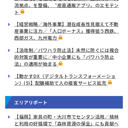
流拠点〟を整備、〝産直通販アプリ〟のエモテン
ト
【経営戦略／海外事業】潜在成長性見据えて不動
産事業に注力／「人口ボーナス」獲得狙う西鉄、
西部ガス、九州電力
【法改制／パワハラ防止法】未然に防ぐには複合
的対策が重要に／中小企業にも「パワハラ防止
法」の適用が始まる
【動かすDX〈デジタルトランスフォーメーショ
ン〉(5)】配膳補助で人の接客サービス拡充
エリアリポート
【福岡】家具の町・大川市でセンダン活用／植林
と利用の好循環で「森林資源の保全」にも貢献へ