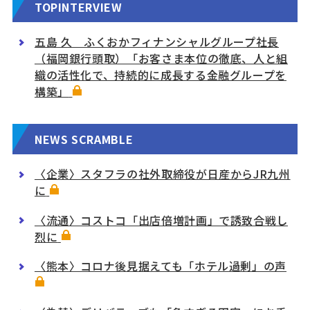
TOPINTERVIEW
五島 久 ふくおかフィナンシャルグループ社長
（福岡銀行頭取）「お客さま本位の徹底、人と組
織の活性化で、持続的に成長する金融グループを
構築」
NEWS SCRAMBLE
〈企業〉スタフラの社外取締役が日産からJR九州
に
〈流通〉コストコ「出店倍増計画」で誘致合戦し
烈に
〈熊本〉コロナ後見据えても「ホテル過剰」の声