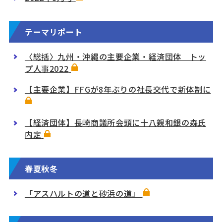
テーマリポート
〈総括〉九州・沖縄の主要企業・経済団体 トッ
プ人事2022
【主要企業】FFGが8年ぶりの社長交代で新体制に
【経済団体】長崎商議所会頭に十八親和銀の森氏
内定
春夏秋冬
「アスハルトの道と砂浜の道」