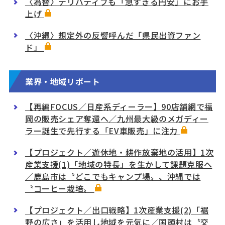
〈為替〉デリバティブも「急すぎる円安」にお手
上げ
〈沖縄〉想定外の反響呼んだ「県民出資ファン
ド」
業界・地域リポート
【再編FOCUS／日産系ディーラー】90店舗網で福
岡の販売シェア奪還へ／九州最大級のメガディー
ラー誕生で先行する「EV車販売」に注力
【プロジェクト／遊休地・耕作放棄地の活用】1次
産業支援(1)「地域の特長」を生かして課題克服へ
／鹿島市は〝どこでもキャンプ場〟、沖縄では
〝コーヒー栽培〟
【プロジェクト／出口戦略】1次産業支援(2)「裾
野の広さ」を活用し地域を元気に／国頭村は〝交