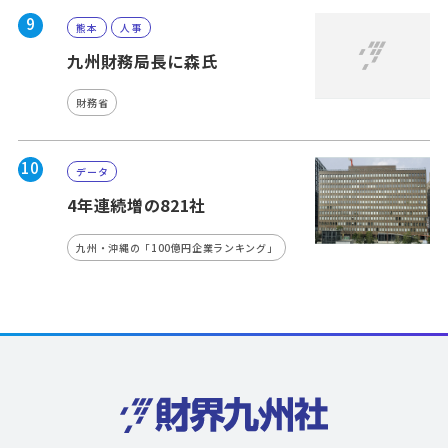
9
熊本
人事
九州財務局長に森氏
財務省
10
データ
4年連続増の821社
九州・沖縄の「100億円企業ランキング」