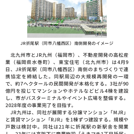
JR折尾駅（同市八幡西区）南側開発のイメージ
北九州市とJR九州（福岡市）、不動産開発の高松産
業（福岡県水巻町）、東宝住宅（北九州市）は4月9
日、JR折尾駅（同市八幡西区）南側のまちづくりで連
携協定を締結した。同駅周辺の大規模再開発の一環
で、約7ヘクタールの民間開発が本格化する。3社が90
億円を投じてマンションやホテルなどビル4棟を建設
し、市がバスターミナルやイベント広場を整備する。
2028年度の事業完了を目指す。
JR九州は、同社が展開する分譲マンション「MJR」
と賃貸マンション「RJR」を1棟ずつ建設する。規模や
戸数は検討中。同社は21年に折尾駅の新駅舎を開業
し、23年には高架下に商業施設「えきマチ1丁目折尾」