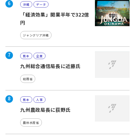
6
沖縄
データ
「経済効果」開業半年で322億
円
ジャングリア沖縄
7
熊本
企業
九州総合通信局長に近藤氏
総務省
8
熊本
人事
九州農政局長に荻野氏
農林水産省