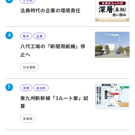
その他
法典時代の企業の環境責任
4
熊本
企業
八代工場の「新聞用紙機」停
止へ
日本製紙
5
宮崎
自治体
東九州新幹線「3ルート案」試
算
宮崎県