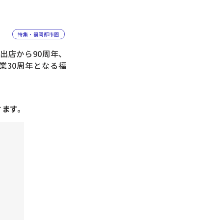
特集・福岡都市圏
出店から90周年、
業30周年となる福
けます。