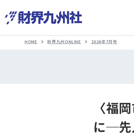
HOME
財界九州ONLINE
2026年7月号
〈福岡
に─先