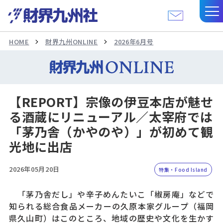
HOME
財界九州ONLINE
2026年6月号
【REPORT】宗像の伊豆本店が魅せ
る酒蔵にリニューアル／太宰府では
「茅乃舎（かやのや）」が初めて観
光地に出店
2026年05月20日
特集・Food Island
「茅乃舎だし」や辛子めんたいこ「椒房庵」などで
知られる総合食品メーカーの久原本家グループ（福岡
県久山町）はこのところ、地域の歴史や文化を生かす