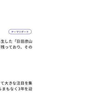
テーマリポート
再生した「日田彦山
が残っており、その
して大きな注目を集
らまもなく3年を迎