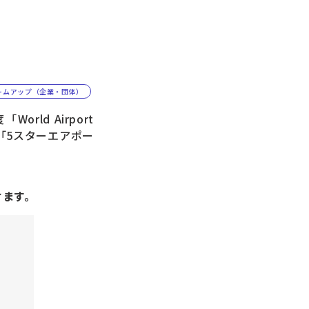
ームアップ（企業・団体）
d Airport
なる「5スターエアポー
けます。