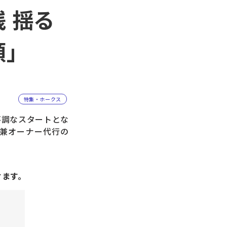
 揺る
頼」
特集・ホークス
不調なスタートとな
O兼オーナー代行の
けます。