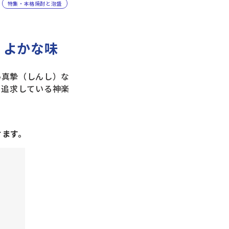
特集・本格焼酎と泡盛
くよかな味
い真摯（しんし）な
を追求している神楽
けます。