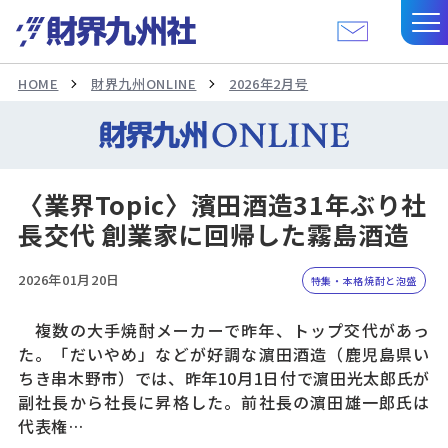
HOME
財界九州ONLINE
2026年2月号
〈業界Topic〉濱田酒造31年ぶり社
長交代 創業家に回帰した霧島酒造
2026年01月20日
特集・本格焼酎と泡盛
複数の大手焼酎メーカーで昨年、トップ交代があっ
た。「だいやめ」などが好調な濵田酒造（鹿児島県い
ちき串木野市）では、昨年10月1日付で濵田光太郎氏が
副社長から社長に昇格した。前社長の濵田雄一郎氏は
代表権…