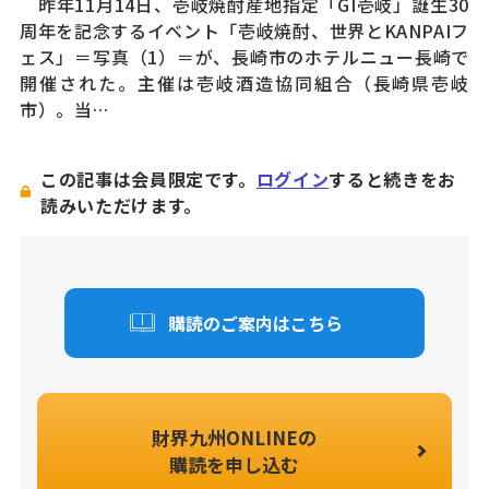
昨年11月14日、壱岐焼酎産地指定「GI壱岐」誕生30
周年を記念するイベント「壱岐焼酎、世界とKANPAIフ
ェス」＝写真（1）＝が、長崎市のホテルニュー長崎で
開催された。主催は壱岐酒造協同組合（長崎県壱岐
市）。当…
この記事は会員限定です。
ログイン
すると続きをお
読みいただけます。
購読のご案内はこちら
財界九州ONLINEの
購読を申し込む