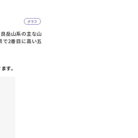
グラフ
良岳山系の主な山
県で2番目に高い五
けます。