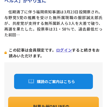
ヘルス」がやり玉に
任期満了に伴う福岡県知事選は3月23日投開票され、
与野党5党の推薦を受けた無所属現職の服部誠太郎氏
が、共産党が支持する無所属新人ら3人を大差で破り、
再選を果たした。投票率は31・58％で、過去最低だっ
た前回…
この記事は会員限定です。
ログイン
すると続きをお
読みいただけます。
購読のご案内はこちら
財界九州ONLINEの