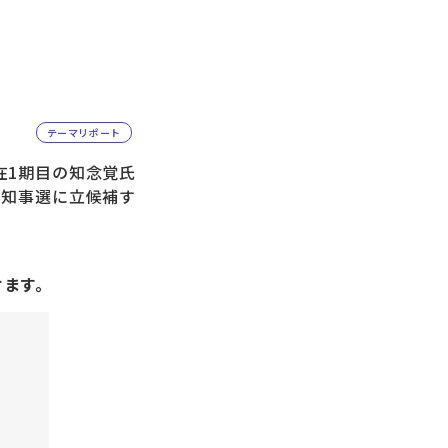
テーマリポート
在1期目の知念覚氏
県知事選に立候補す
けます。