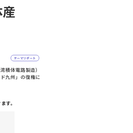
体産
テーマリポート
台湾積体電路製造）
ンド九州」の復権に
けます。