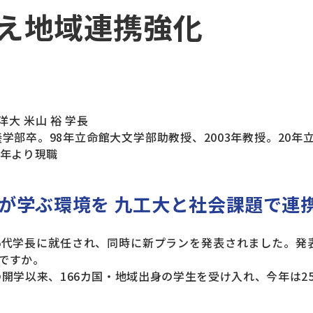
え地域連携強化
大 米山 裕 学長
養学部卒。98年立命館大文学部助教授、2003年教授。20
4年より現職
が学ぶ環境を 九工大と社会課題で連
代学長に就任され、同時に新プランを発表されました。発
ですか。
の開学以来、166カ国・地域出身の学生を受け入れ、今年は2