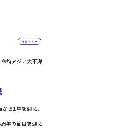
特集・大学
年立命館アジア太平洋
携
表から1年を迎え、
5周年の節目を迎え