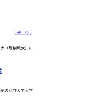
特集・大学
業大（現崇城大）に
成
6割の私立大で入学