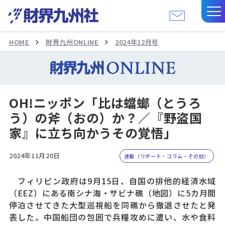
HOME
財界九州ONLINE
2024年12月号
OH!ニッポン「比は蟷螂（とうろ
う）の斧（おの）か？／『野盗国
家』に立ち向かうその覚悟」
2024年11月20日
連載（リポート・コラム・その他）
フィリピン政府は9月15日、自国の排他的経済水域
（EEZ）にある南シナ海・サビナ礁（地図）に5カ月間
停泊させてきた大型巡視船を同礁から撤退させたと発
表した。中国船団の包囲で兵糧攻めに遭い、水や食料