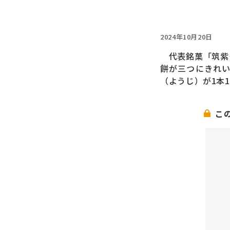
2024年10月20日
代表銘菓「筑紫も
餅が三つにきれ
（ようじ）が1本
こ