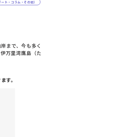
ポート・コラム・その他）
沿岸まで、今も多く
は伊万里湾鷹島（た
けます。