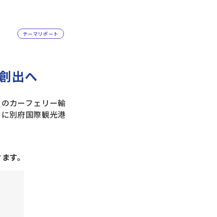
テーマリポート
い創出へ
のカーフェリー輸
りに別府国際観光港
けます。