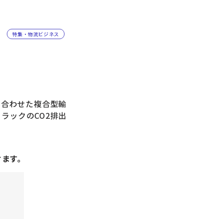
特集・物流ビジネス
み合わせた複合型輸
トラックのCO2排出
けます。