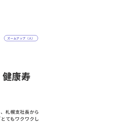
ズームアップ（人）
。 健康寿
」
り、札幌支社長から
「とてもワクワクし