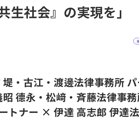
共生社会』の実現を」
祐 堤・古江・渡邊法律事務所 
 義昭 德永・松﨑・斉藤法律事務
ートナー × 伊達 高志郎 伊達