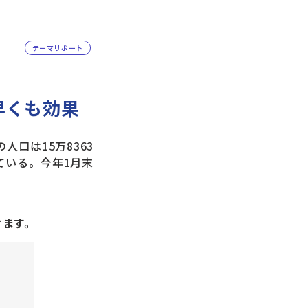
テーマリポート
早くも効果
口は15万8363
えている。今年1月末
けます。