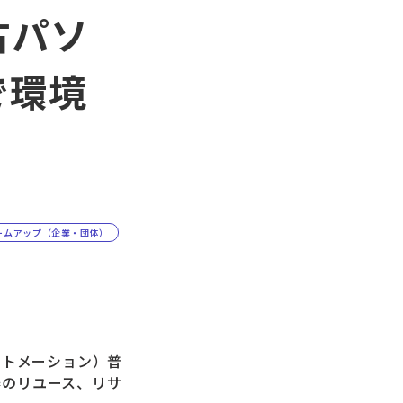
古パソ
で環境
ームアップ（企業・団体）
ートメーション）普
器のリユース、リサ