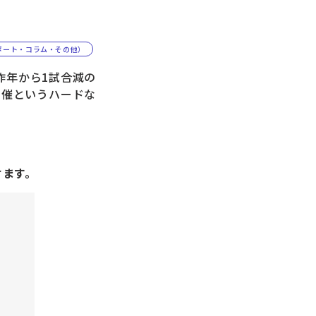
ポート・コラム・その他）
昨年から1試合減の
開催というハードな
けます。