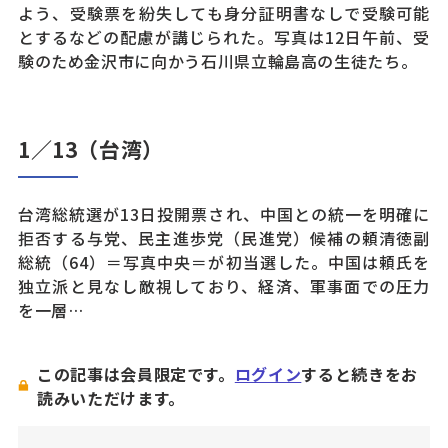
よう、受験票を紛失しても身分証明書なしで受験可能
とするなどの配慮が講じられた。写真は12日午前、受
験のため金沢市に向かう石川県立輪島高の生徒たち。
1／13（台湾）
台湾総統選が13日投開票され、中国との統一を明確に
拒否する与党、民主進歩党（民進党）候補の頼清徳副
総統（64）＝写真中央＝が初当選した。中国は頼氏を
独立派と見なし敵視しており、経済、軍事面での圧力
を一層…
この記事は会員限定です。
ログイン
すると続きをお
読みいただけます。