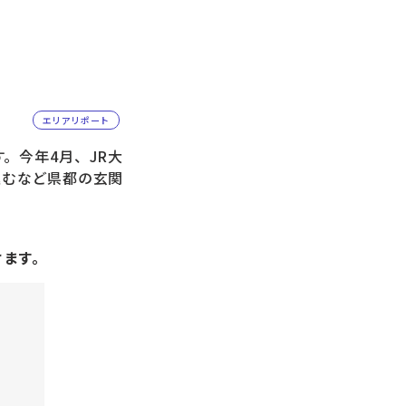
エリアリポート
。今年4月、JR大
進むなど県都の玄関
けます。