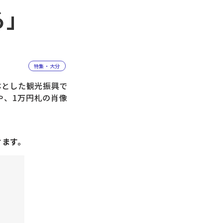
る」
特集・大分
体とした観光振興で
や、1万円札の肖像
けます。