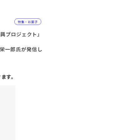
特集・お菓子
復興プロジェクト」
田栄一郎氏が発信し
けます。