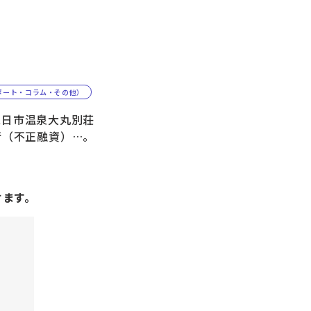
ポート・コラム・その他）
日市温泉大丸別荘
行（不正融資）…。
けます。