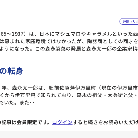
連載（リ
65～1937）は、日本にマシュマロやキャラメルといった
は恵まれた家庭環境ではなかったが、陶器商としての商才
ようになった。この森永製菓の発展と森永太一郎の企業家精
の転身
）年、森永太一郎は、肥前佐賀藩伊万里町（現在の伊万里
くから伊万里焼で知られており、森永の祖父・太兵衛と父
でいた。また…
の記事は会員限定です。
ログイン
すると続きをお読みいただ