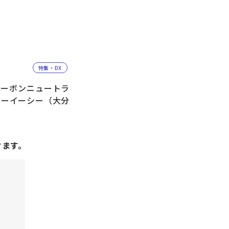
特集・DX
カーボンニュートラ
オーイーシー（大分
けます。