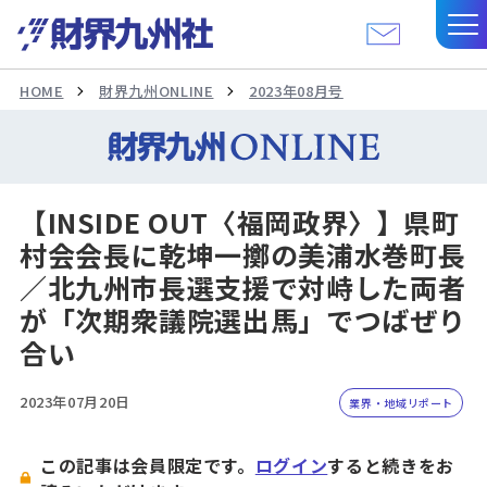
HOME
財界九州ONLINE
2023年08月号
【INSIDE OUT〈福岡政界〉】県町
村会会長に乾坤一擲の美浦水巻町長
／北九州市長選支援で対峙した両者
が「次期衆議院選出馬」でつばぜり
合い
2023年07月20日
業界・地域リポート
この記事は会員限定です。
ログイン
すると続きをお